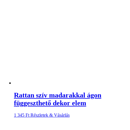
Rattan szív madarakkal ágon
függeszthető dekor elem
1 345
Ft
Részletek & Vásárlás