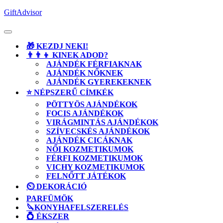
Skip
GiftAdvisor
to
content
Open
Button
🎁 KEZDJ NEKI!
👨‍👨‍👦 KINEK ADOD?
AJÁNDÉK FÉRFIAKNAK
AJÁNDÉK NŐKNEK
AJÁNDÉK GYEREKEKNEK
⭐ NÉPSZERŰ CÍMKÉK
PÖTTYÖS AJÁNDÉKOK
FOCIS AJÁNDÉKOK
VIRÁGMINTÁS AJÁNDÉKOK
SZÍVECSKÉS AJÁNDÉKOK
AJÁNDÉK CICÁKNAK
NŐI KOZMETIKUMOK
FÉRFI KOZMETIKUMOK
VICHY KOZMETIKUMOK
FELNŐTT JÁTÉKOK
⏲️ DEKORÁCIÓ
PARFÜMÖK
🔪KONYHAFELSZERELÉS
💍 ÉKSZER