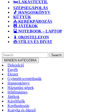
🛏️ LAKÁSTEXTIL
SZÉPSÉGÁPOLÁS
🎵 HANGOSKÖNYV
KÜTYÜK
🚴 KERÉKPÁROZÁS
🧸 JÁTÉKOK
💻 NOTEBOOK – LAPTOP
📱 OKOSTELEFON
👜 STÍLUS ÉS DIVAT
CLOSE
Search
BUTTON
for:
MINDEN KATEGÓRIA
Dekoráció
Egyéb
Ékszer
Gyümölcscentrifugák
Hangoskönyv
Háztartási gépek
Hűtőmágnes
Játékok
Kávéfőzők
Kerékpározás
Konyha és étkező