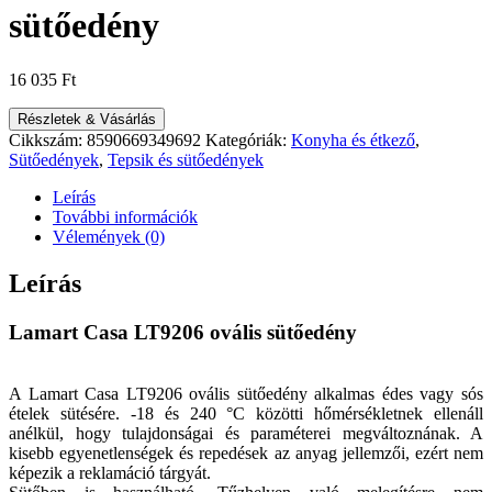
sütőedény
16 035
Ft
Részletek & Vásárlás
Cikkszám:
8590669349692
Kategóriák:
Konyha és étkező
,
Sütőedények
,
Tepsik és sütőedények
Leírás
További információk
Vélemények (0)
Leírás
Lamart Casa LT9206 ovális sütőedény
A Lamart Casa LT9206 ovális sütőedény alkalmas édes vagy sós
ételek sütésére. -18 és 240 °C közötti hőmérsékletnek ellenáll
anélkül, hogy tulajdonságai és paraméterei megváltoznának. A
kisebb egyenetlenségek és repedések az anyag jellemzői, ezért nem
képezik a reklamáció tárgyát.