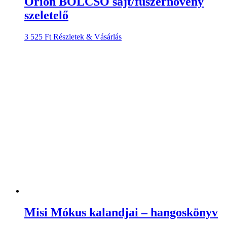
Orion BÖLCSŐ sajt/fűszernövény
szeletelő
3 525
Ft
Részletek & Vásárlás
Misi Mókus kalandjai – hangoskönyv