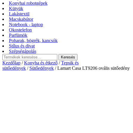
Konyhai robotgépek
Kütyük
Lakástextil
Macskabútor
Notebook - laptop
Okostelefon
Parfümök
Poharak, bögrék, kancsók
Stílus és divat
Szépségápolás
Keresés
Keresés
a
Kezdőlap
/
Konyha és étkező
/
Tepsik és
következőre:
sütőedények
/
Sütőedények
/ Lamart Casa LT9206 ovális sütőedény