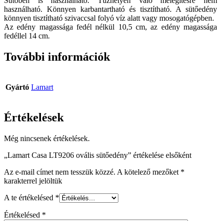
Sütőben is használható. Tűzhelyen való melegítésre nem
használható. Könnyen karbantartható és tisztítható. A sütőedény
könnyen tisztítható szivaccsal folyó víz alatt vagy mosogatógépben.
Az edény magassága fedél nélkül 10,5 cm, az edény magassága
fedéllel 14 cm.
További információk
Gyártó
Lamart
Értékelések
Még nincsenek értékelések.
„Lamart Casa LT9206 ovális sütőedény” értékelése elsőként
Az e-mail címet nem tesszük közzé.
A kötelező mezőket
*
karakterrel jelöltük
A te értékelésed
*
Értékelésed
*