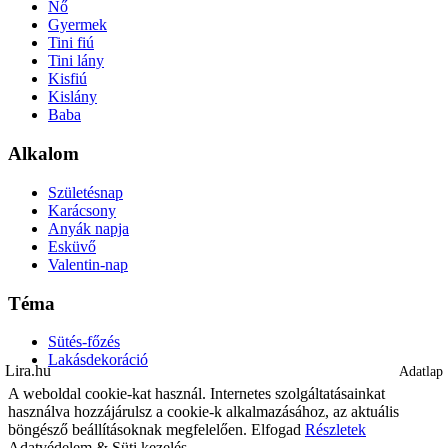
Nő
Gyermek
Tini fiú
Tini lány
Kisfiú
Kislány
Baba
Alkalom
Születésnap
Karácsony
Anyák napja
Esküvő
Valentin-nap
Téma
Sütés-főzés
Lakásdekoráció
Lira.hu
Adatlap
Adatlap
Adatlap
Adatlap
Adatlap
Adatlap
Adatlap
Adatlap
Adatlap
Adatlap
Adatlap
Adatlap
Adatlap
Adatlap
A weboldal cookie-kat használ. Internetes szolgáltatásainkat
használva hozzájárulsz a cookie-k alkalmazásához, az aktuális
böngésző beállításoknak megfelelően.
Elfogad
Részletek
Adatvédelem & Süti kezelés