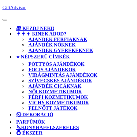
Skip
GiftAdvisor
to
content
Open
Button
🎁 KEZDJ NEKI!
👨‍👨‍👦 KINEK ADOD?
AJÁNDÉK FÉRFIAKNAK
AJÁNDÉK NŐKNEK
AJÁNDÉK GYEREKEKNEK
⭐ NÉPSZERŰ CÍMKÉK
PÖTTYÖS AJÁNDÉKOK
FOCIS AJÁNDÉKOK
VIRÁGMINTÁS AJÁNDÉKOK
SZÍVECSKÉS AJÁNDÉKOK
AJÁNDÉK CICÁKNAK
NŐI KOZMETIKUMOK
FÉRFI KOZMETIKUMOK
VICHY KOZMETIKUMOK
FELNŐTT JÁTÉKOK
⏲️ DEKORÁCIÓ
PARFÜMÖK
🔪KONYHAFELSZERELÉS
💍 ÉKSZER