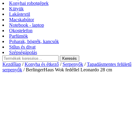
Konyhai robotgépek
Kütyük
Lakástextil
Macskabútor
Notebook - laptop
Okostelefon
Parfümök
Poharak, bögrék, kancsók
Stílus és divat
Szépségápolás
Keresés
Keresés
a
Kezdőlap
/
Konyha és étkező
/
Serpenyők
/
Tapadásmentes felületű
következőre:
serpenyők
/ BerlingerHaus Wok fedéllel Leonardo 28 cm