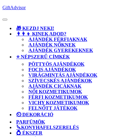
Skip
GiftAdvisor
to
content
Open
Button
🎁 KEZDJ NEKI!
👨‍👨‍👦 KINEK ADOD?
AJÁNDÉK FÉRFIAKNAK
AJÁNDÉK NŐKNEK
AJÁNDÉK GYEREKEKNEK
⭐ NÉPSZERŰ CÍMKÉK
PÖTTYÖS AJÁNDÉKOK
FOCIS AJÁNDÉKOK
VIRÁGMINTÁS AJÁNDÉKOK
SZÍVECSKÉS AJÁNDÉKOK
AJÁNDÉK CICÁKNAK
NŐI KOZMETIKUMOK
FÉRFI KOZMETIKUMOK
VICHY KOZMETIKUMOK
FELNŐTT JÁTÉKOK
⏲️ DEKORÁCIÓ
PARFÜMÖK
🔪KONYHAFELSZERELÉS
💍 ÉKSZER