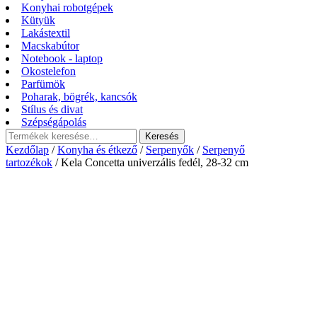
Konyhai robotgépek
Kütyük
Lakástextil
Macskabútor
Notebook - laptop
Okostelefon
Parfümök
Poharak, bögrék, kancsók
Stílus és divat
Szépségápolás
Keresés
Keresés
a
Kezdőlap
/
Konyha és étkező
/
Serpenyők
/
Serpenyő
következőre:
tartozékok
/ Kela Concetta univerzális fedél, 28-32 cm