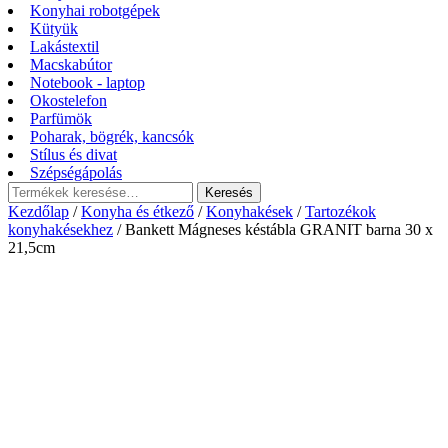
Konyhai robotgépek
Kütyük
Lakástextil
Macskabútor
Notebook - laptop
Okostelefon
Parfümök
Poharak, bögrék, kancsók
Stílus és divat
Szépségápolás
Keresés
Keresés
a
Kezdőlap
/
Konyha és étkező
/
Konyhakések
/
Tartozékok
következőre:
konyhakésekhez
/ Bankett Mágneses késtábla GRANIT barna 30 x
21,5cm