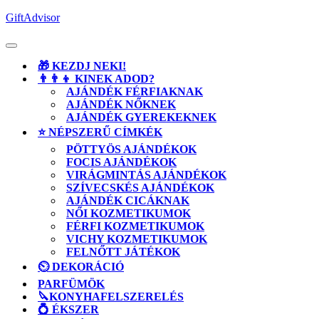
Skip
GiftAdvisor
to
content
Open
Button
🎁 KEZDJ NEKI!
👨‍👨‍👦 KINEK ADOD?
AJÁNDÉK FÉRFIAKNAK
AJÁNDÉK NŐKNEK
AJÁNDÉK GYEREKEKNEK
⭐ NÉPSZERŰ CÍMKÉK
PÖTTYÖS AJÁNDÉKOK
FOCIS AJÁNDÉKOK
VIRÁGMINTÁS AJÁNDÉKOK
SZÍVECSKÉS AJÁNDÉKOK
AJÁNDÉK CICÁKNAK
NŐI KOZMETIKUMOK
FÉRFI KOZMETIKUMOK
VICHY KOZMETIKUMOK
FELNŐTT JÁTÉKOK
⏲️ DEKORÁCIÓ
PARFÜMÖK
🔪KONYHAFELSZERELÉS
💍 ÉKSZER