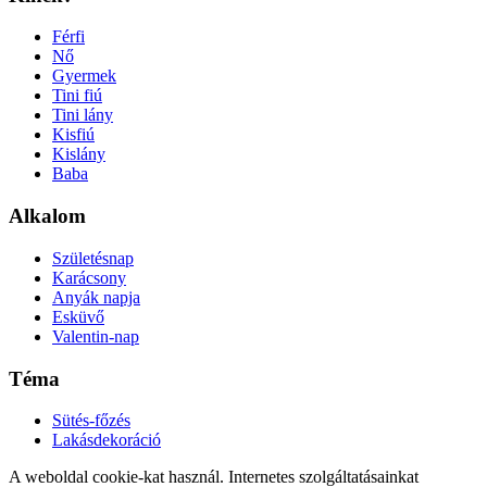
Férfi
Nő
Gyermek
Tini fiú
Tini lány
Kisfiú
Kislány
Baba
Alkalom
Születésnap
Karácsony
Anyák napja
Esküvő
Valentin-nap
Téma
Sütés-főzés
Lakásdekoráció
A weboldal cookie-kat használ. Internetes szolgáltatásainkat