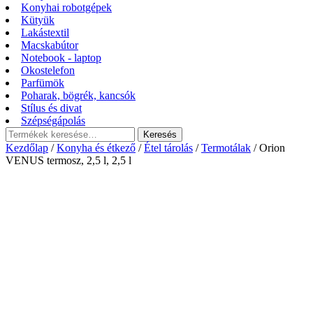
Konyhai robotgépek
Kütyük
Lakástextil
Macskabútor
Notebook - laptop
Okostelefon
Parfümök
Poharak, bögrék, kancsók
Stílus és divat
Szépségápolás
Keresés
Keresés
a
Kezdőlap
/
Konyha és étkező
/
Étel tárolás
/
Termotálak
/ Orion
következőre:
VENUS termosz, 2,5 l, 2,5 l