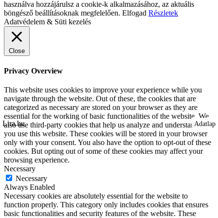
használva hozzájárulsz a cookie-k alkalmazásához, az aktuális
böngésző beállításoknak megfelelően.
Elfogad
Részletek
Adatvédelem & Süti kezelés
Close
Privacy Overview
This website uses cookies to improve your experience while you
navigate through the website. Out of these, the cookies that are
categorized as necessary are stored on your browser as they are
essential for the working of basic functionalities of the website. We
Lira.hu
Adatlap
Adatlap
Adatlap
Adatlap
Adatlap
Adatlap
Adatlap
Adatlap
Adatlap
Adatlap
Adatlap
Adatlap
Adatlap
Adatlap
also use third-party cookies that help us analyze and understand how
you use this website. These cookies will be stored in your browser
only with your consent. You also have the option to opt-out of these
cookies. But opting out of some of these cookies may affect your
browsing experience.
Necessary
Necessary
Always Enabled
Necessary cookies are absolutely essential for the website to
function properly. This category only includes cookies that ensures
basic functionalities and security features of the website. These