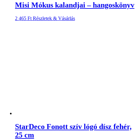
Misi Mókus kalandjai – hangoskönyv
2 465
Ft
Részletek & Vásárlás
StarDeco Fonott szív lógó dísz fehér,
25 cm