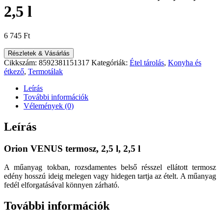
2,5 l
6 745
Ft
Részletek & Vásárlás
Cikkszám:
8592381151317
Kategóriák:
Étel tárolás
,
Konyha és
étkező
,
Termotálak
Leírás
További információk
Vélemények (0)
Leírás
Orion VENUS termosz, 2,5 l, 2,5 l
A műanyag tokban, rozsdamentes belső résszel ellátott termosz
edény hosszú ideig melegen vagy hidegen tartja az ételt. A műanyag
fedél elforgatásával könnyen zárható.
További információk