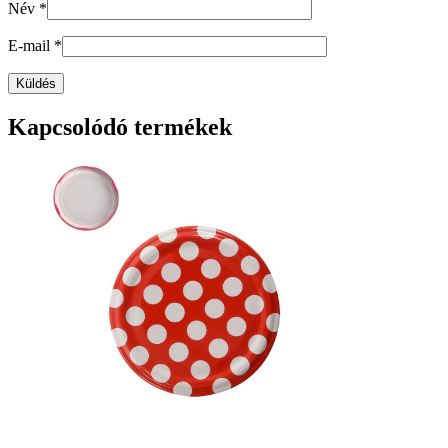
Név
*
E-mail
*
Kapcsolódó termékek