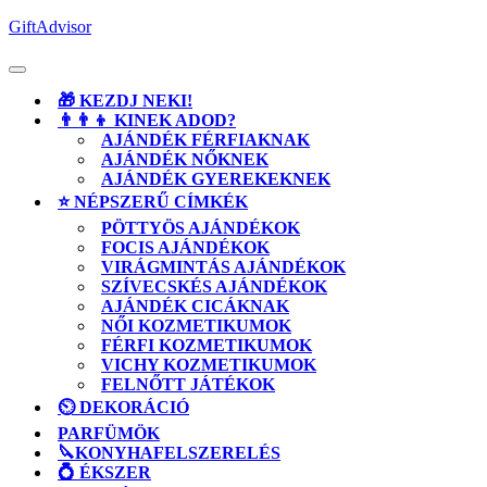
Skip
GiftAdvisor
to
content
Open
Button
🎁 KEZDJ NEKI!
👨‍👨‍👦 KINEK ADOD?
AJÁNDÉK FÉRFIAKNAK
AJÁNDÉK NŐKNEK
AJÁNDÉK GYEREKEKNEK
⭐ NÉPSZERŰ CÍMKÉK
PÖTTYÖS AJÁNDÉKOK
FOCIS AJÁNDÉKOK
VIRÁGMINTÁS AJÁNDÉKOK
SZÍVECSKÉS AJÁNDÉKOK
AJÁNDÉK CICÁKNAK
NŐI KOZMETIKUMOK
FÉRFI KOZMETIKUMOK
VICHY KOZMETIKUMOK
FELNŐTT JÁTÉKOK
⏲️ DEKORÁCIÓ
PARFÜMÖK
🔪KONYHAFELSZERELÉS
💍 ÉKSZER