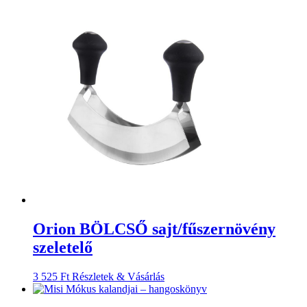
Orion BÖLCSŐ sajt/fűszernövény
szeletelő
3 525
Ft
Részletek & Vásárlás