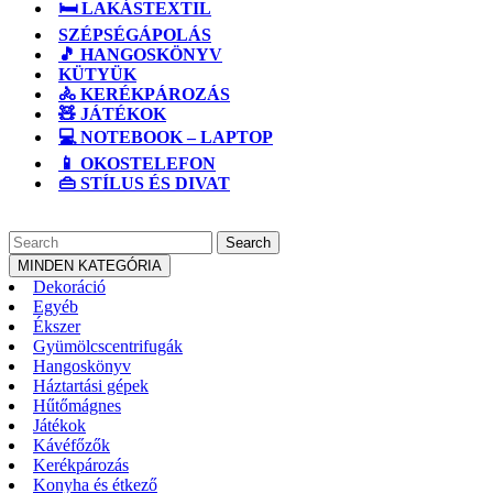
🛏️ LAKÁSTEXTIL
SZÉPSÉGÁPOLÁS
🎵 HANGOSKÖNYV
KÜTYÜK
🚴 KERÉKPÁROZÁS
🧸 JÁTÉKOK
💻 NOTEBOOK – LAPTOP
📱 OKOSTELEFON
👜 STÍLUS ÉS DIVAT
CLOSE
Search
BUTTON
for:
MINDEN KATEGÓRIA
Dekoráció
Egyéb
Ékszer
Gyümölcscentrifugák
Hangoskönyv
Háztartási gépek
Hűtőmágnes
Játékok
Kávéfőzők
Kerékpározás
Konyha és étkező