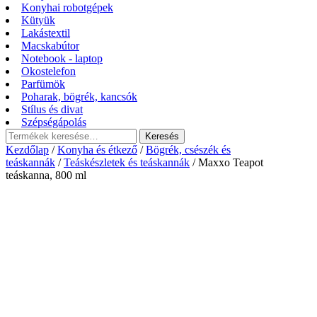
Konyhai robotgépek
Kütyük
Lakástextil
Macskabútor
Notebook - laptop
Okostelefon
Parfümök
Poharak, bögrék, kancsók
Stílus és divat
Szépségápolás
Keresés
Keresés
a
Kezdőlap
/
Konyha és étkező
/
Bögrék, csészék és
következőre:
teáskannák
/
Teáskészletek és teáskannák
/ Maxxo Teapot
teáskanna, 800 ml