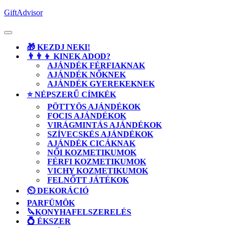
Skip
GiftAdvisor
to
content
Open
Button
🎁 KEZDJ NEKI!
👨‍👨‍👦 KINEK ADOD?
AJÁNDÉK FÉRFIAKNAK
AJÁNDÉK NŐKNEK
AJÁNDÉK GYEREKEKNEK
⭐ NÉPSZERŰ CÍMKÉK
PÖTTYÖS AJÁNDÉKOK
FOCIS AJÁNDÉKOK
VIRÁGMINTÁS AJÁNDÉKOK
SZÍVECSKÉS AJÁNDÉKOK
AJÁNDÉK CICÁKNAK
NŐI KOZMETIKUMOK
FÉRFI KOZMETIKUMOK
VICHY KOZMETIKUMOK
FELNŐTT JÁTÉKOK
⏲️ DEKORÁCIÓ
PARFÜMÖK
🔪KONYHAFELSZERELÉS
💍 ÉKSZER