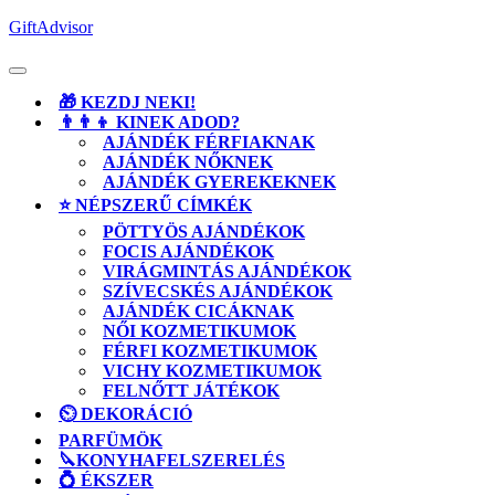
Skip
GiftAdvisor
to
content
Open
Button
🎁 KEZDJ NEKI!
👨‍👨‍👦 KINEK ADOD?
AJÁNDÉK FÉRFIAKNAK
AJÁNDÉK NŐKNEK
AJÁNDÉK GYEREKEKNEK
⭐ NÉPSZERŰ CÍMKÉK
PÖTTYÖS AJÁNDÉKOK
FOCIS AJÁNDÉKOK
VIRÁGMINTÁS AJÁNDÉKOK
SZÍVECSKÉS AJÁNDÉKOK
AJÁNDÉK CICÁKNAK
NŐI KOZMETIKUMOK
FÉRFI KOZMETIKUMOK
VICHY KOZMETIKUMOK
FELNŐTT JÁTÉKOK
⏲️ DEKORÁCIÓ
PARFÜMÖK
🔪KONYHAFELSZERELÉS
💍 ÉKSZER