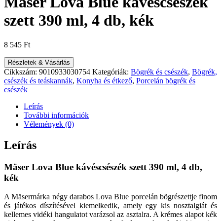
Mäser Lova Blue kávéscsészék
szett 390 ml, 4 db, kék
8 545
Ft
Részletek & Vásárlás
Cikkszám:
9010933030754
Kategóriák:
Bögrék és csészék
,
Bögrék,
csészék és teáskannák
,
Konyha és étkező
,
Porcelán bögrék és
csészék
Leírás
További információk
Vélemények (0)
Leírás
Mäser Lova Blue kávéscsészék szett 390 ml, 4 db,
kék
A Mäsermárka négy darabos Lova Blue porcelán bögrészettje finom
és játékos díszítésével kiemelkedik, amely egy kis nosztalgiát és
kellemes vidéki hangulatot varázsol az asztalra. A krémes alapot kék