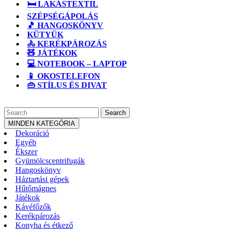
🛏️ LAKÁSTEXTIL
SZÉPSÉGÁPOLÁS
🎵 HANGOSKÖNYV
KÜTYÜK
🚴 KERÉKPÁROZÁS
🧸 JÁTÉKOK
💻 NOTEBOOK – LAPTOP
📱 OKOSTELEFON
👜 STÍLUS ÉS DIVAT
CLOSE
Search
BUTTON
for:
MINDEN KATEGÓRIA
Dekoráció
Egyéb
Ékszer
Gyümölcscentrifugák
Hangoskönyv
Háztartási gépek
Hűtőmágnes
Játékok
Kávéfőzők
Kerékpározás
Konyha és étkező