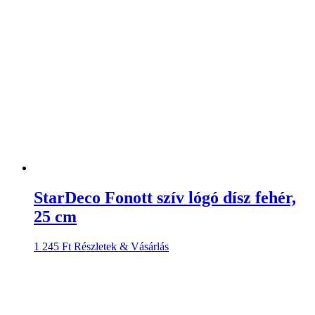
25 cm
1 245
Ft
Részletek & Vásárlás
Rattan szív madarakkal ágon
függeszthető dekor elem