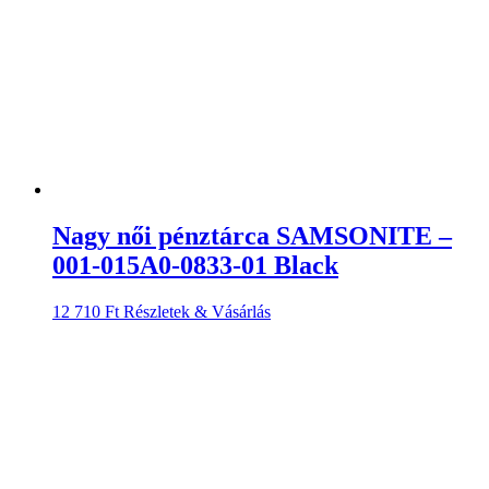
Bellatex Őszi levelek krepp
ágyneműhuzat, 140 x 220 cm, 70 x 90
cm, 140 x 220 cm, 70 x 90 cm
14 945
Ft
Részletek & Vásárlás