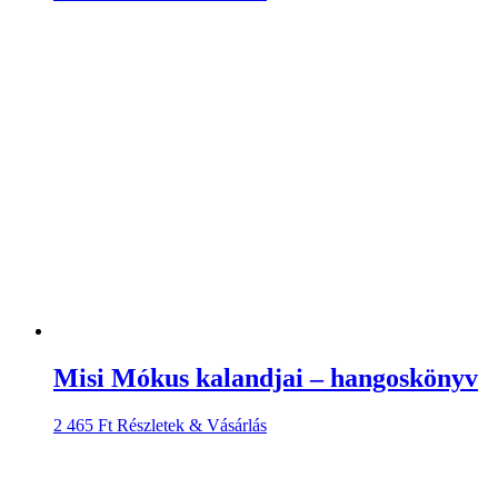
Misi Mókus kalandjai – hangoskönyv
2 465
Ft
Részletek & Vásárlás
StarDeco Fonott szív lógó dísz fehér,