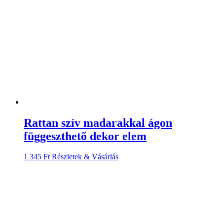
1 345
Ft
Részletek & Vásárlás
Nagy női pénztárca SAMSONITE –
001-015A0-0833-01 Black
12 710
Ft
Részletek & Vásárlás