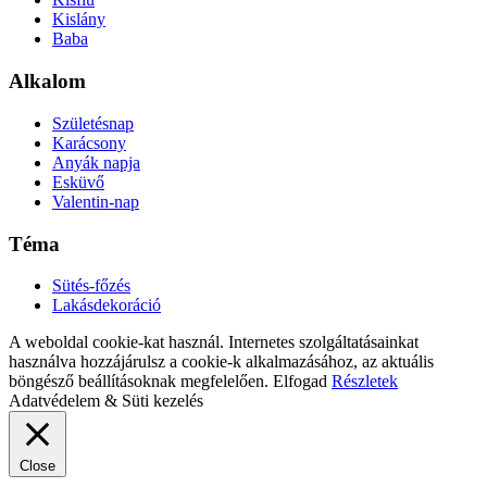
A weboldal cookie-kat használ. Internetes szolgáltatásainkat
használva hozzájárulsz a cookie-k alkalmazásához, az aktuális
böngésző beállításoknak megfelelően.
Elfogad
Részletek
Adatvédelem & Süti kezelés
Close
Privacy Overview
This website uses cookies to improve your experience while you
navigate through the website. Out of these, the cookies that are
categorized as necessary are stored on your browser as they are
essential for the working of basic functionalities of the website. We
also use third-party cookies that help us analyze and understand how
you use this website. These cookies will be stored in your browser
only with your consent. You also have the option to opt-out of these
cookies. But opting out of some of these cookies may affect your
browsing experience.
Necessary
Necessary
Always Enabled
Necessary cookies are absolutely essential for the website to