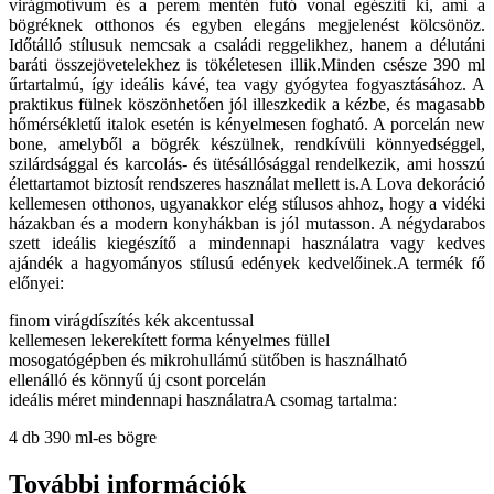
virágmotívum és a perem mentén futó vonal egészíti ki, ami a
bögréknek otthonos és egyben elegáns megjelenést kölcsönöz.
Időtálló stílusuk nemcsak a családi reggelikhez, hanem a délutáni
baráti összejövetelekhez is tökéletesen illik.Minden csésze 390 ml
űrtartalmú, így ideális kávé, tea vagy gyógytea fogyasztásához. A
praktikus fülnek köszönhetően jól illeszkedik a kézbe, és magasabb
hőmérsékletű italok esetén is kényelmesen fogható. A porcelán new
bone, amelyből a bögrék készülnek, rendkívüli könnyedséggel,
szilárdsággal és karcolás- és ütésállósággal rendelkezik, ami hosszú
élettartamot biztosít rendszeres használat mellett is.A Lova dekoráció
kellemesen otthonos, ugyanakkor elég stílusos ahhoz, hogy a vidéki
házakban és a modern konyhákban is jól mutasson. A négydarabos
szett ideális kiegészítő a mindennapi használatra vagy kedves
ajándék a hagyományos stílusú edények kedvelőinek.A termék fő
előnyei:
finom virágdíszítés kék akcentussal
kellemesen lekerekített forma kényelmes füllel
mosogatógépben és mikrohullámú sütőben is használható
ellenálló és könnyű új csont porcelán
ideális méret mindennapi használatraA csomag tartalma:
4 db 390 ml-es bögre
További információk