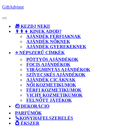
Skip
GiftAdvisor
to
content
Open
Button
🎁 KEZDJ NEKI!
👨‍👨‍👦 KINEK ADOD?
AJÁNDÉK FÉRFIAKNAK
AJÁNDÉK NŐKNEK
AJÁNDÉK GYEREKEKNEK
⭐ NÉPSZERŰ CÍMKÉK
PÖTTYÖS AJÁNDÉKOK
FOCIS AJÁNDÉKOK
VIRÁGMINTÁS AJÁNDÉKOK
SZÍVECSKÉS AJÁNDÉKOK
AJÁNDÉK CICÁKNAK
NŐI KOZMETIKUMOK
FÉRFI KOZMETIKUMOK
VICHY KOZMETIKUMOK
FELNŐTT JÁTÉKOK
⏲️ DEKORÁCIÓ
PARFÜMÖK
🔪KONYHAFELSZERELÉS
💍 ÉKSZER