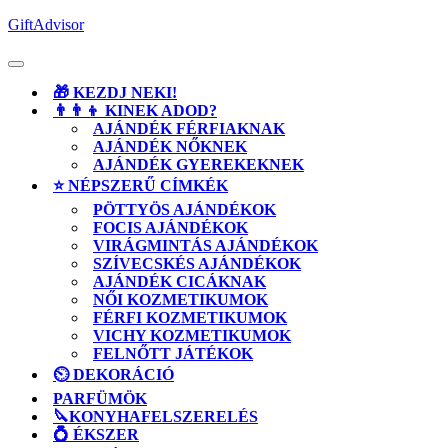
Skip
GiftAdvisor
to
content
Open
Button
🎁 KEZDJ NEKI!
👨‍👨‍👦 KINEK ADOD?
AJÁNDÉK FÉRFIAKNAK
AJÁNDÉK NŐKNEK
AJÁNDÉK GYEREKEKNEK
⭐ NÉPSZERŰ CÍMKÉK
PÖTTYÖS AJÁNDÉKOK
FOCIS AJÁNDÉKOK
VIRÁGMINTÁS AJÁNDÉKOK
SZÍVECSKÉS AJÁNDÉKOK
AJÁNDÉK CICÁKNAK
NŐI KOZMETIKUMOK
FÉRFI KOZMETIKUMOK
VICHY KOZMETIKUMOK
FELNŐTT JÁTÉKOK
⏲️ DEKORÁCIÓ
PARFÜMÖK
🔪KONYHAFELSZERELÉS
💍 ÉKSZER