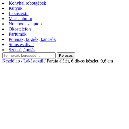
Konyhai robotgépek
Kütyük
Lakástextil
Macskabútor
Notebook - laptop
Okostelefon
Parfümök
Poharak, bögrék, kancsók
Stílus és divat
Szépségápolás
Keresés
Keresés
a
Kezdőlap
/
Lakástextil
/ Parafa alátét, 6 db-os készlet, 9,6 cm
következőre: