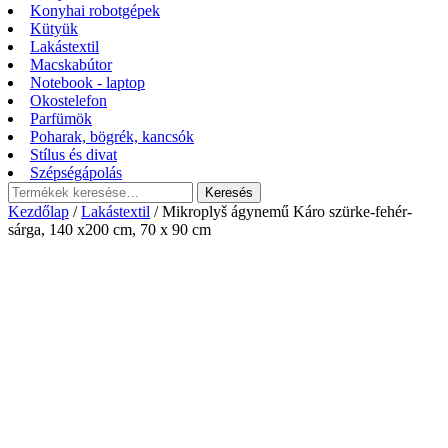
Konyhai robotgépek
Kütyük
Lakástextil
Macskabútor
Notebook - laptop
Okostelefon
Parfümök
Poharak, bögrék, kancsók
Stílus és divat
Szépségápolás
Keresés
Keresés
a
Kezdőlap
/
Lakástextil
/ Mikroplyš ágynemű Káro szürke-fehér-
következőre:
sárga, 140 x200 cm, 70 x 90 cm