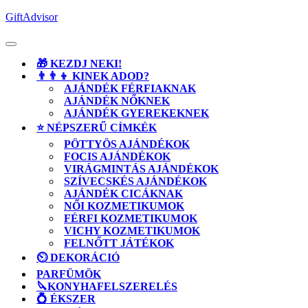
Skip
GiftAdvisor
to
content
Open
Button
🎁 KEZDJ NEKI!
👨‍👨‍👦 KINEK ADOD?
AJÁNDÉK FÉRFIAKNAK
AJÁNDÉK NŐKNEK
AJÁNDÉK GYEREKEKNEK
⭐ NÉPSZERŰ CÍMKÉK
PÖTTYÖS AJÁNDÉKOK
FOCIS AJÁNDÉKOK
VIRÁGMINTÁS AJÁNDÉKOK
SZÍVECSKÉS AJÁNDÉKOK
AJÁNDÉK CICÁKNAK
NŐI KOZMETIKUMOK
FÉRFI KOZMETIKUMOK
VICHY KOZMETIKUMOK
FELNŐTT JÁTÉKOK
⏲️ DEKORÁCIÓ
PARFÜMÖK
🔪KONYHAFELSZERELÉS
💍 ÉKSZER