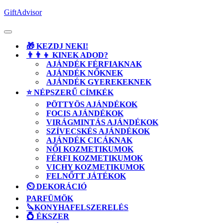
Skip
GiftAdvisor
to
content
Open
Button
🎁 KEZDJ NEKI!
👨‍👨‍👦 KINEK ADOD?
AJÁNDÉK FÉRFIAKNAK
AJÁNDÉK NŐKNEK
AJÁNDÉK GYEREKEKNEK
⭐ NÉPSZERŰ CÍMKÉK
PÖTTYÖS AJÁNDÉKOK
FOCIS AJÁNDÉKOK
VIRÁGMINTÁS AJÁNDÉKOK
SZÍVECSKÉS AJÁNDÉKOK
AJÁNDÉK CICÁKNAK
NŐI KOZMETIKUMOK
FÉRFI KOZMETIKUMOK
VICHY KOZMETIKUMOK
FELNŐTT JÁTÉKOK
⏲️ DEKORÁCIÓ
PARFÜMÖK
🔪KONYHAFELSZERELÉS
💍 ÉKSZER