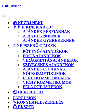
Skip
GiftAdvisor
to
content
Open
Button
🎁 KEZDJ NEKI!
👨‍👨‍👦 KINEK ADOD?
AJÁNDÉK FÉRFIAKNAK
AJÁNDÉK NŐKNEK
AJÁNDÉK GYEREKEKNEK
⭐ NÉPSZERŰ CÍMKÉK
PÖTTYÖS AJÁNDÉKOK
FOCIS AJÁNDÉKOK
VIRÁGMINTÁS AJÁNDÉKOK
SZÍVECSKÉS AJÁNDÉKOK
AJÁNDÉK CICÁKNAK
NŐI KOZMETIKUMOK
FÉRFI KOZMETIKUMOK
VICHY KOZMETIKUMOK
FELNŐTT JÁTÉKOK
⏲️ DEKORÁCIÓ
PARFÜMÖK
🔪KONYHAFELSZERELÉS
💍 ÉKSZER