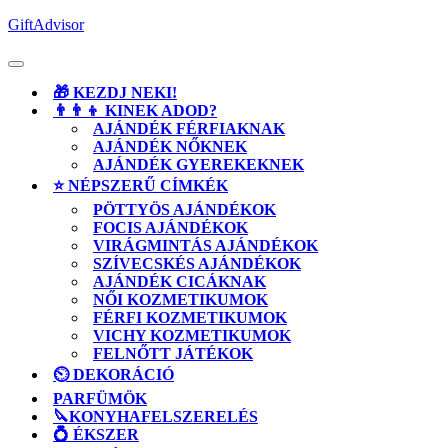
Skip
GiftAdvisor
to
content
Open
Button
🎁 KEZDJ NEKI!
👨‍👨‍👦 KINEK ADOD?
AJÁNDÉK FÉRFIAKNAK
AJÁNDÉK NŐKNEK
AJÁNDÉK GYEREKEKNEK
⭐ NÉPSZERŰ CÍMKÉK
PÖTTYÖS AJÁNDÉKOK
FOCIS AJÁNDÉKOK
VIRÁGMINTÁS AJÁNDÉKOK
SZÍVECSKÉS AJÁNDÉKOK
AJÁNDÉK CICÁKNAK
NŐI KOZMETIKUMOK
FÉRFI KOZMETIKUMOK
VICHY KOZMETIKUMOK
FELNŐTT JÁTÉKOK
⏲️ DEKORÁCIÓ
PARFÜMÖK
🔪KONYHAFELSZERELÉS
💍 ÉKSZER