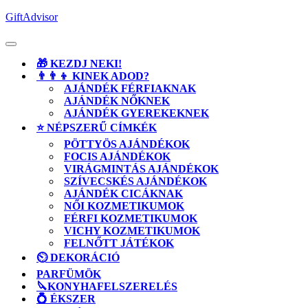
Skip
GiftAdvisor
to
content
Open
Button
🎁 KEZDJ NEKI!
👨‍👨‍👦 KINEK ADOD?
AJÁNDÉK FÉRFIAKNAK
AJÁNDÉK NŐKNEK
AJÁNDÉK GYEREKEKNEK
⭐ NÉPSZERŰ CÍMKÉK
PÖTTYÖS AJÁNDÉKOK
FOCIS AJÁNDÉKOK
VIRÁGMINTÁS AJÁNDÉKOK
SZÍVECSKÉS AJÁNDÉKOK
AJÁNDÉK CICÁKNAK
NŐI KOZMETIKUMOK
FÉRFI KOZMETIKUMOK
VICHY KOZMETIKUMOK
FELNŐTT JÁTÉKOK
⏲️ DEKORÁCIÓ
PARFÜMÖK
🔪KONYHAFELSZERELÉS
💍 ÉKSZER