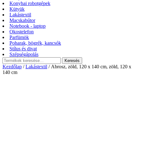
Konyhai robotgépek
Kütyük
Lakástextil
Macskabútor
Notebook - laptop
Okostelefon
Parfümök
Poharak, bögrék, kancsók
Stílus és divat
Szépségápolás
Keresés
Keresés
a
Kezdőlap
/
Lakástextil
/ Abrosz, zöld, 120 x 140 cm, zöld, 120 x
következőre:
140 cm