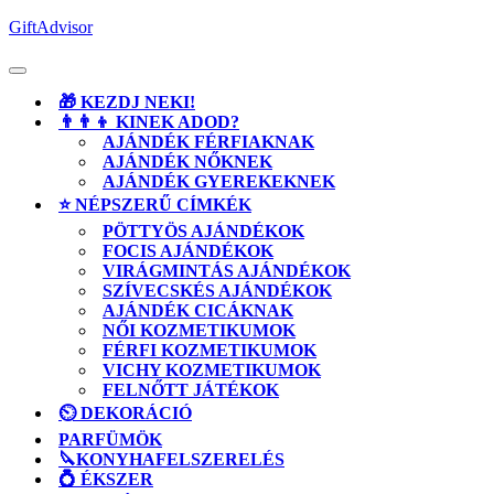
Skip
GiftAdvisor
to
content
Open
Button
🎁 KEZDJ NEKI!
👨‍👨‍👦 KINEK ADOD?
AJÁNDÉK FÉRFIAKNAK
AJÁNDÉK NŐKNEK
AJÁNDÉK GYEREKEKNEK
⭐ NÉPSZERŰ CÍMKÉK
PÖTTYÖS AJÁNDÉKOK
FOCIS AJÁNDÉKOK
VIRÁGMINTÁS AJÁNDÉKOK
SZÍVECSKÉS AJÁNDÉKOK
AJÁNDÉK CICÁKNAK
NŐI KOZMETIKUMOK
FÉRFI KOZMETIKUMOK
VICHY KOZMETIKUMOK
FELNŐTT JÁTÉKOK
⏲️ DEKORÁCIÓ
PARFÜMÖK
🔪KONYHAFELSZERELÉS
💍 ÉKSZER