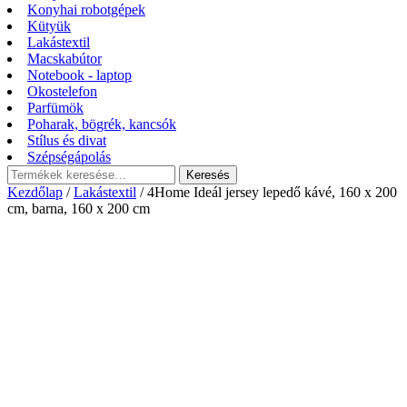
Konyhai robotgépek
Kütyük
Lakástextil
Macskabútor
Notebook - laptop
Okostelefon
Parfümök
Poharak, bögrék, kancsók
Stílus és divat
Szépségápolás
Keresés
Keresés
a
Kezdőlap
/
Lakástextil
/ 4Home Ideál jersey lepedő kávé, 160 x 200
következőre:
cm, barna, 160 x 200 cm