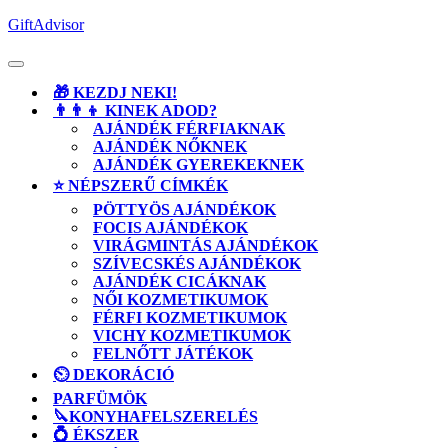
Skip
GiftAdvisor
to
content
Open
Button
🎁 KEZDJ NEKI!
👨‍👨‍👦 KINEK ADOD?
AJÁNDÉK FÉRFIAKNAK
AJÁNDÉK NŐKNEK
AJÁNDÉK GYEREKEKNEK
⭐ NÉPSZERŰ CÍMKÉK
PÖTTYÖS AJÁNDÉKOK
FOCIS AJÁNDÉKOK
VIRÁGMINTÁS AJÁNDÉKOK
SZÍVECSKÉS AJÁNDÉKOK
AJÁNDÉK CICÁKNAK
NŐI KOZMETIKUMOK
FÉRFI KOZMETIKUMOK
VICHY KOZMETIKUMOK
FELNŐTT JÁTÉKOK
⏲️ DEKORÁCIÓ
PARFÜMÖK
🔪KONYHAFELSZERELÉS
💍 ÉKSZER