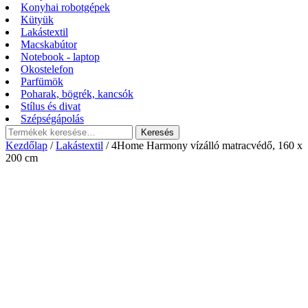
Konyhai robotgépek
Kütyük
Lakástextil
Macskabútor
Notebook - laptop
Okostelefon
Parfümök
Poharak, bögrék, kancsók
Stílus és divat
Szépségápolás
Keresés
Keresés
a
Kezdőlap
/
Lakástextil
/ 4Home Harmony vízálló matracvédő, 160 x
következőre:
200 cm