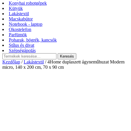
Konyhai robotgépek
Kütyük
Lakástextil
Macskabútor
Notebook - laptop
Okostelefon
Parfümök
Poharak, bögrék, kancsók
Stílus és divat
Szépségápolás
Keresés
Keresés
a
Kezdőlap
/
Lakástextil
/ 4Home duplaszett ágyneműhuzat Modern
következőre:
micro, 140 x 200 cm, 70 x 90 cm