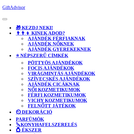
Skip
GiftAdvisor
to
content
Open
Button
🎁 KEZDJ NEKI!
👨‍👨‍👦 KINEK ADOD?
AJÁNDÉK FÉRFIAKNAK
AJÁNDÉK NŐKNEK
AJÁNDÉK GYEREKEKNEK
⭐ NÉPSZERŰ CÍMKÉK
PÖTTYÖS AJÁNDÉKOK
FOCIS AJÁNDÉKOK
VIRÁGMINTÁS AJÁNDÉKOK
SZÍVECSKÉS AJÁNDÉKOK
AJÁNDÉK CICÁKNAK
NŐI KOZMETIKUMOK
FÉRFI KOZMETIKUMOK
VICHY KOZMETIKUMOK
FELNŐTT JÁTÉKOK
⏲️ DEKORÁCIÓ
PARFÜMÖK
🔪KONYHAFELSZERELÉS
💍 ÉKSZER