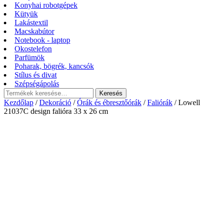
Konyhai robotgépek
Kütyük
Lakástextil
Macskabútor
Notebook - laptop
Okostelefon
Parfümök
Poharak, bögrék, kancsók
Stílus és divat
Szépségápolás
Keresés
Keresés
a
Kezdőlap
/
Dekoráció
/
Órák és ébresztőórák
/
Faliórák
/ Lowell
következőre:
21037C design falióra 33 x 26 cm