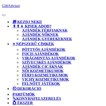
Skip
GiftAdvisor
to
content
Open
Button
🎁 KEZDJ NEKI!
👨‍👨‍👦 KINEK ADOD?
AJÁNDÉK FÉRFIAKNAK
AJÁNDÉK NŐKNEK
AJÁNDÉK GYEREKEKNEK
⭐ NÉPSZERŰ CÍMKÉK
PÖTTYÖS AJÁNDÉKOK
FOCIS AJÁNDÉKOK
VIRÁGMINTÁS AJÁNDÉKOK
SZÍVECSKÉS AJÁNDÉKOK
AJÁNDÉK CICÁKNAK
NŐI KOZMETIKUMOK
FÉRFI KOZMETIKUMOK
VICHY KOZMETIKUMOK
FELNŐTT JÁTÉKOK
⏲️ DEKORÁCIÓ
PARFÜMÖK
🔪KONYHAFELSZERELÉS
💍 ÉKSZER