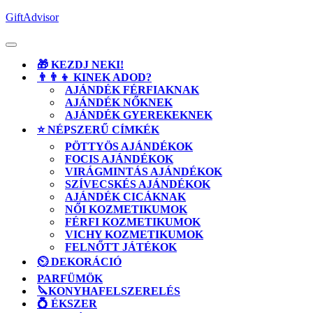
Skip
GiftAdvisor
to
content
Open
Button
🎁 KEZDJ NEKI!
👨‍👨‍👦 KINEK ADOD?
AJÁNDÉK FÉRFIAKNAK
AJÁNDÉK NŐKNEK
AJÁNDÉK GYEREKEKNEK
⭐ NÉPSZERŰ CÍMKÉK
PÖTTYÖS AJÁNDÉKOK
FOCIS AJÁNDÉKOK
VIRÁGMINTÁS AJÁNDÉKOK
SZÍVECSKÉS AJÁNDÉKOK
AJÁNDÉK CICÁKNAK
NŐI KOZMETIKUMOK
FÉRFI KOZMETIKUMOK
VICHY KOZMETIKUMOK
FELNŐTT JÁTÉKOK
⏲️ DEKORÁCIÓ
PARFÜMÖK
🔪KONYHAFELSZERELÉS
💍 ÉKSZER