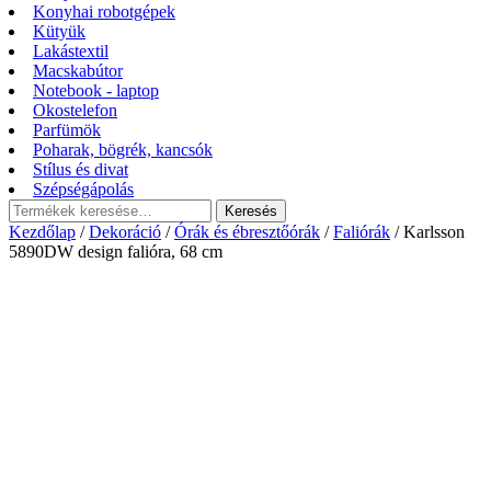
Konyhai robotgépek
Kütyük
Lakástextil
Macskabútor
Notebook - laptop
Okostelefon
Parfümök
Poharak, bögrék, kancsók
Stílus és divat
Szépségápolás
Keresés
Keresés
a
Kezdőlap
/
Dekoráció
/
Órák és ébresztőórák
/
Faliórák
/ Karlsson
következőre:
5890DW design falióra, 68 cm