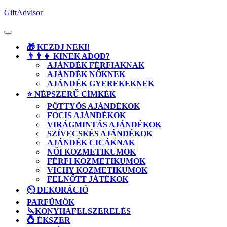
Skip
GiftAdvisor
to
content
Open
Button
🎁 KEZDJ NEKI!
👨‍👨‍👦 KINEK ADOD?
AJÁNDÉK FÉRFIAKNAK
AJÁNDÉK NŐKNEK
AJÁNDÉK GYEREKEKNEK
⭐ NÉPSZERŰ CÍMKÉK
PÖTTYÖS AJÁNDÉKOK
FOCIS AJÁNDÉKOK
VIRÁGMINTÁS AJÁNDÉKOK
SZÍVECSKÉS AJÁNDÉKOK
AJÁNDÉK CICÁKNAK
NŐI KOZMETIKUMOK
FÉRFI KOZMETIKUMOK
VICHY KOZMETIKUMOK
FELNŐTT JÁTÉKOK
⏲️ DEKORÁCIÓ
PARFÜMÖK
🔪KONYHAFELSZERELÉS
💍 ÉKSZER