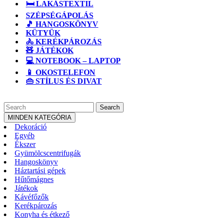
🛏️ LAKÁSTEXTIL
SZÉPSÉGÁPOLÁS
🎵 HANGOSKÖNYV
KÜTYÜK
🚴 KERÉKPÁROZÁS
🧸 JÁTÉKOK
💻 NOTEBOOK – LAPTOP
📱 OKOSTELEFON
👜 STÍLUS ÉS DIVAT
CLOSE
Search
BUTTON
for:
MINDEN KATEGÓRIA
Dekoráció
Egyéb
Ékszer
Gyümölcscentrifugák
Hangoskönyv
Háztartási gépek
Hűtőmágnes
Játékok
Kávéfőzők
Kerékpározás
Konyha és étkező