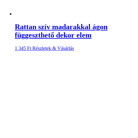
Rattan szív madarakkal ágon
függeszthető dekor elem
1 345
Ft
Részletek & Vásárlás