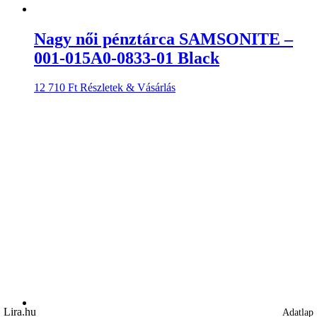
Nagy női pénztárca SAMSONITE –
001-015A0-0833-01 Black
12 710
Ft
Részletek & Vásárlás
Lira.hu
Adatlap
Adatlap
Adatlap
Adatlap
Adatlap
Adatlap
Adatlap
Adatlap
Adatlap
Adatlap
Adatlap
Adatlap
Adatlap
Adatlap