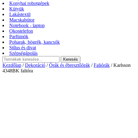
Konyhai robotgépek
Kütyük
Lakástextil
Macskabútor
Notebook - laptop
Okostelefon
Parfümök
Poharak, bögrék, kancsók
Stílus és divat
Szépségápolás
Keresés
Keresés
a
Kezdőlap
/
Dekoráció
/
Órák és ébresztőórák
/
Faliórák
/ Karlsson
következőre:
4348BK falióra