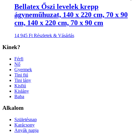
Bellatex Őszi levelek krepp
ágyneműhuzat, 140 x 220 cm, 70 x 90
cm, 140 x 220 cm, 70 x 90 cm
14 945
Ft
Részletek & Vásárlás
Kinek?
Férfi
Nő
Gyermek
Tini fiú
Tini lány
Kisfiú
Kislány
Baba
Alkalom
Születésnap
Karácsony
Anyák napja