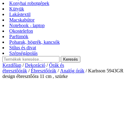
Konyhai robotgépek
Kütyük
Lakástextil
Macskabútor
Notebook - laptop
Okostelefon
Parfümök
Poharak, bögrék, kancsók
Stílus és divat
Szépségápolás
Keresés
Keresés
a
Kezdőlap
/
Dekoráció
/
Órák és
következőre:
ébresztőórák
/
Ébresztőórák
/
Analóg órák
/ Karlsson 5943GR
design ébresztőóra 11 cm , szürke