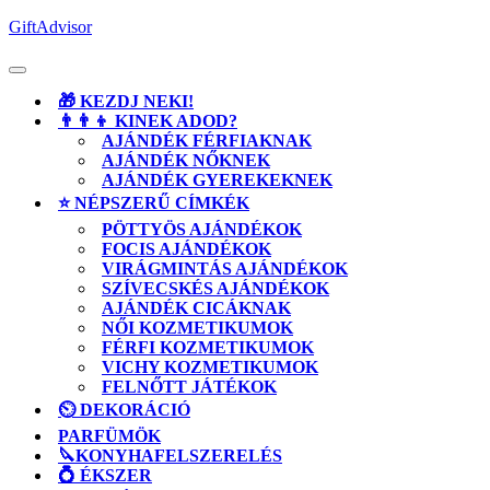
Skip
GiftAdvisor
to
content
Open
Button
🎁 KEZDJ NEKI!
👨‍👨‍👦 KINEK ADOD?
AJÁNDÉK FÉRFIAKNAK
AJÁNDÉK NŐKNEK
AJÁNDÉK GYEREKEKNEK
⭐ NÉPSZERŰ CÍMKÉK
PÖTTYÖS AJÁNDÉKOK
FOCIS AJÁNDÉKOK
VIRÁGMINTÁS AJÁNDÉKOK
SZÍVECSKÉS AJÁNDÉKOK
AJÁNDÉK CICÁKNAK
NŐI KOZMETIKUMOK
FÉRFI KOZMETIKUMOK
VICHY KOZMETIKUMOK
FELNŐTT JÁTÉKOK
⏲️ DEKORÁCIÓ
PARFÜMÖK
🔪KONYHAFELSZERELÉS
💍 ÉKSZER